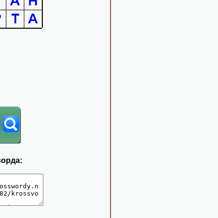
ворда: