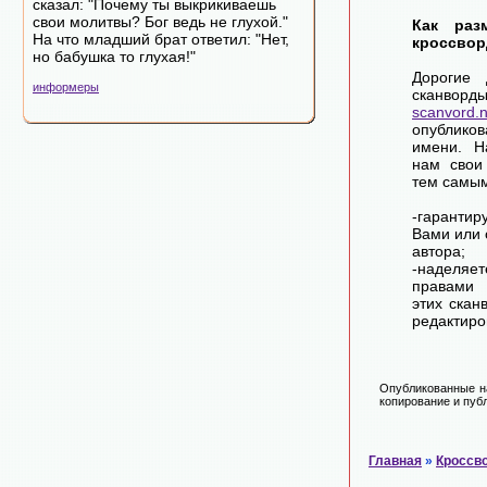
сказал: "Почему ты выкрикиваешь
свои молитвы? Бог ведь не глухой."
Как раз
На что младший брат ответил: "Нет,
кроссвор
но бабушка то глухая!"
Дорогие 
информеры
сканворд
scanvord.
опублико
имени. Н
нам свои
тем самы
-гарантир
Вами или 
автора;
-наделя
правами 
этих скан
редактиро
Опубликованные на
копирование и публ
Главная
»
Кроссв