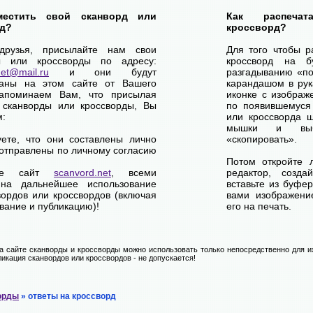
местить свой сканворд или
Как распеча
д?
кроссворд?
друзья, присылайте нам свои
Для того чтобы р
ы или кроссворды по адресу:
кроссворд на б
net@mail.ru
и они будут
разгадыванию «по-
ваны на этом сайте от Вашего
карандашом в рук
апоминаем Вам, что присылая
иконке с изображ
 сканворды или кроссворды, Вы
по появившемуся
м:
или кроссворда щ
мышки и выб
уете, что они составлены лично
«скопировать».
отправлены по личному согласию
Потом откройте 
ете сайт
scanvord.net
, всеми
редактор, созд
на дальнейшее использование
вставьте из буфе
вордов или кроссвордов (включая
вами изображение
вание и публикацию)!
его на печать.
 сайте сканворды и кроссворды можно использовать только непосредственно для их
икация сканвордов или кроссвордов - не допускается!
орды
» ответы на кроссворд