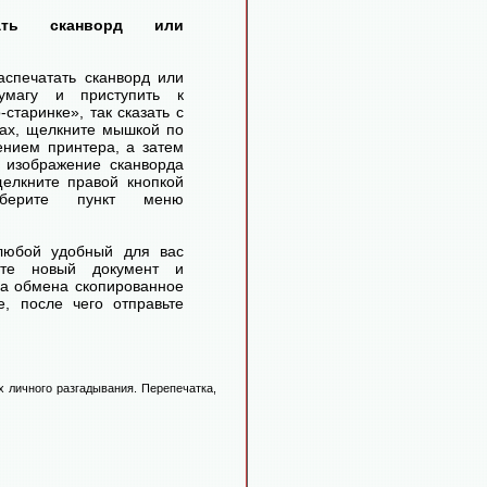
тать сканворд или
аспечатать сканворд или
умагу и приступить к
старинке», так сказать с
ах, щелкните мышкой по
ением принтера, а затем
 изображение сканворда
елкните правой кнопкой
ерите пункт меню
любой удобный для вас
айте новый документ и
ра обмена скопированное
, после чего отправьте
 личного разгадывания. Перепечатка,