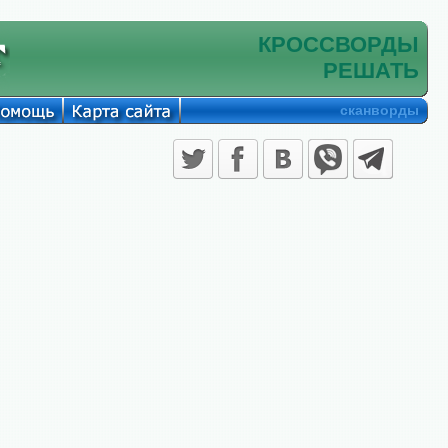
КРОССВОРДЫ
РЕШАТЬ
сканворды