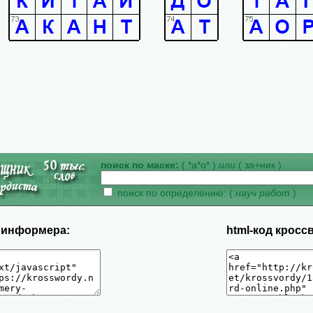
поиск по маске:
( *а*о* )
или
( за+ник )
поиск по определению: (
науч работ
)
д информера:
html-код кросс