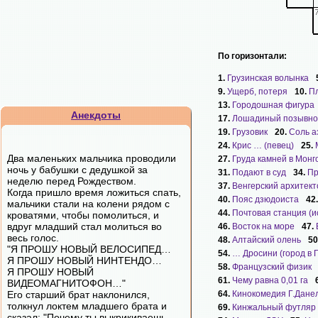
По горизонтали:
1.
Грузинская волынка
9.
Ущерб, потеря
10.
П
13.
Городошная фигура
Анекдоты
17.
Лошадиный позывно
19.
Грузовик
20.
Соль а
24.
Крис … (певец)
25.
Два маленьких мальчика проводили
27.
Груда камней в Монг
ночь у бабушки с дедушкой за
31.
Подают в суд
34.
Пр
неделю перед Рождеством.
37.
Венгерский архитект
Когда пришло время ложиться спать,
40.
Пояс дзюдоиста
42
мальчики стали на колени рядом с
44.
Почтовая станция (ис
кроватями, чтобы помолиться, и
вдруг младший стал молиться во
46.
Восток на море
47.
весь голос.
48.
Алтайский олень
50
"Я ПРОШУ НОВЫЙ ВЕЛОСИПЕД…
54.
… Дросини (город в 
Я ПРОШУ НОВЫЙ НИНТЕНДО…
58.
Французский физик
Я ПРОШУ НОВЫЙ
61.
Чему равна 0,01 га
ВИДЕОМАГНИТОФОН…"
Его старший брат наклонился,
64.
Кинокомедия Г.Дане
толкнул локтем младшего брата и
69.
Кинжальный футляр
сказал: "Почему ты выкрикиваешь