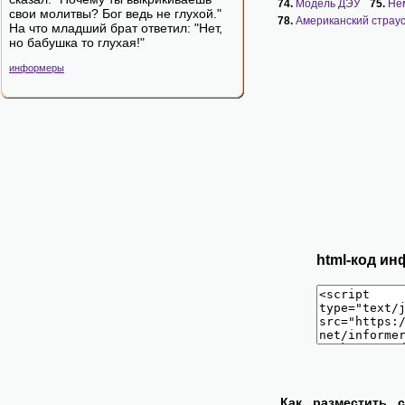
74.
Модель ДЭУ
75.
Не
свои молитвы? Бог ведь не глухой."
78.
Американский страу
На что младший брат ответил: "Нет,
но бабушка то глухая!"
информеры
html-код ин
Как разместить 