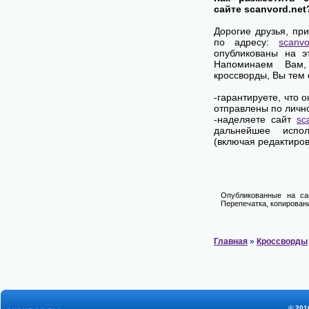
сайте scanvord.net
Дорогие друзья, пр
по адресу:
scanvo
опубликованы на э
Напоминаем Вам
кроссворды, Вы тем
-гарантируете, что 
отправлены по личн
-наделяете сайт
sc
дальнейшее испол
(включая редактиров
Опубликованные на са
Перепечатка, копировани
Главная
»
Кроссворды
© 201