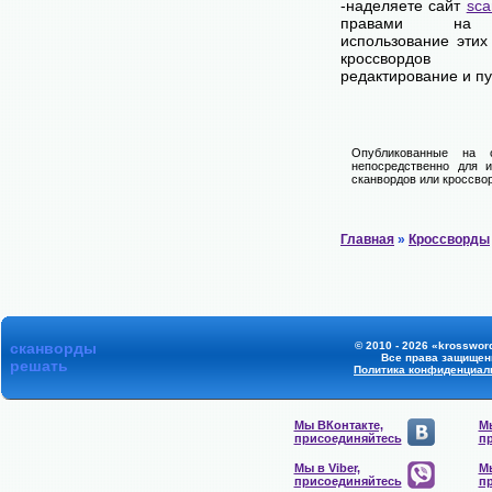
-наделяете сайт
sca
правами на 
использование этих
кроссвордов
редактирование и п
Опубликованные на 
непосредственно для и
сканвордов или кроссвор
Главная
»
Кроссворды
сканворды
© 2010 - 2026 «krossword
Все права защищен
решать
Политика конфиденциал
Мы ВКонтакте,
Мы
присоединяйтесь
п
Мы в Viber,
Мы
присоединяйтесь
п