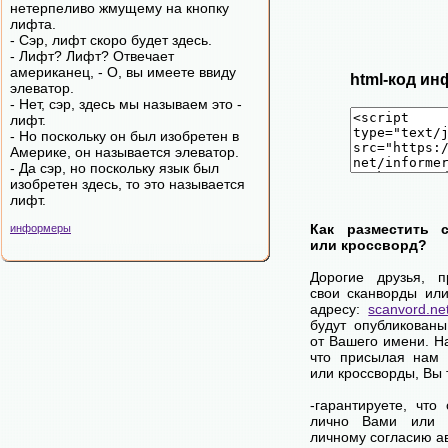
нетерпеливо жмущему на кнопку
лифта.
- Сэр, лифт скоро будет здесь.
- Лифт? Лифт? Отвечает
американец, - О, вы имеете ввиду
html-код ин
элеватор.
- Нет, сэр, здесь мы называем это -
лифт.
- Но поскольку он был изобретен в
Америке, он называется элеватор.
- Да сэр, но поскольку язык был
изобретен здесь, то это называется
лифт.
Как разместить 
информеры
или кроссворд?
Дорогие друзья, 
свои сканворды ил
адресу:
scanvord.ne
будут опубликован
от Вашего имени. 
что присылая нам 
или кроссворды, Вы
-гарантируете, что
лично Вами или 
личному согласию а