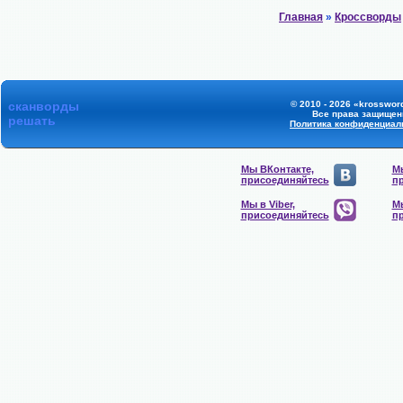
Главная
»
Кроссворды
сканворды
© 2010 - 2026 «krossword
Все права защищен
решать
Политика конфиденциал
Мы ВКонтакте,
Мы
присоединяйтесь
п
Мы в Viber,
Мы
присоединяйтесь
п