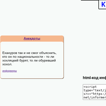
Анекдоты
Ехануров так и не смог объяснить,
кто он по национальности - то ли
хохляцкий бурят, то ли обуревший
хохол.
информеры
html-код ин