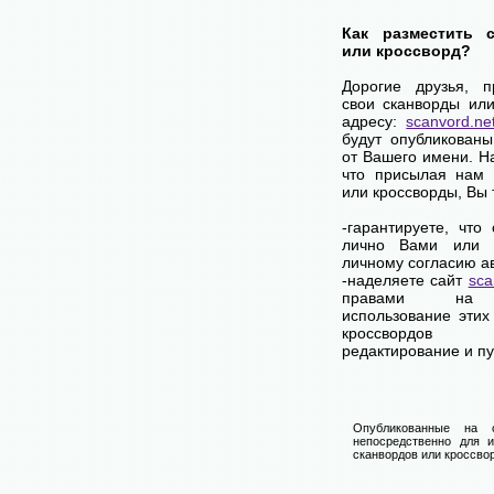
Как разместить 
или кроссворд?
Дорогие друзья, 
свои сканворды ил
адресу:
scanvord.ne
будут опубликован
от Вашего имени. 
что присылая нам 
или кроссворды, Вы
-гарантируете, что
лично Вами или 
личному согласию а
-наделяете сайт
sca
правами на 
использование этих
кроссвордов
редактирование и п
Опубликованные на 
непосредственно для и
сканвордов или кроссвор