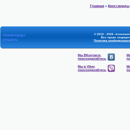
Главная
»
Кроссворды
сканворды
© 2010 - 2026 «krossword
Все права защище
решать
Политика конфиденциал
Мы ВКонтакте,
М
присоединяйтесь
п
Мы в Viber,
Мы
присоединяйтесь
п