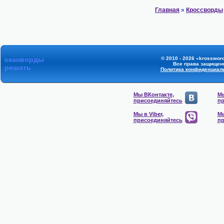
Главная
»
Кроссворды
сканворды
© 2010 - 2026 «krossword
Все права защищен
решать
Политика конфиденциал
Мы ВКонтакте,
Мы
присоединяйтесь
пр
Мы в Viber,
Мы
присоединяйтесь
пр