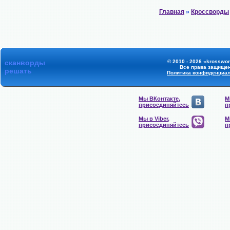
Главная
»
Кроссворды
сканворды
© 2010 - 2026 «krosswor
Все права защище
решать
Политика конфиденциа
Мы ВКонтакте,
М
присоединяйтесь
п
Мы в Viber,
М
присоединяйтесь
п