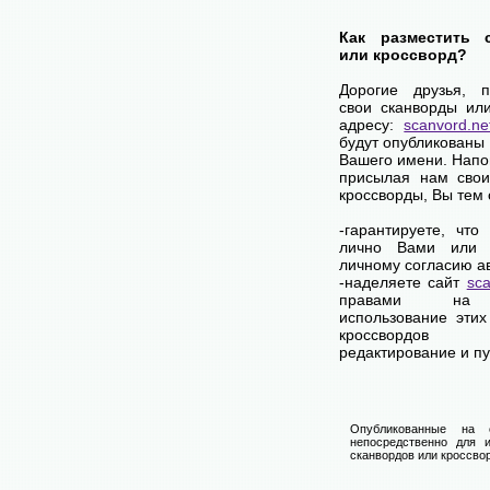
Как разместить 
или кроссворд?
Дорогие друзья, 
свои сканворды ил
адресу:
scanvord.ne
будут опубликованы 
Вашего имени. Напо
присылая нам свои
кроссворды, Вы тем
-гарантируете, что
лично Вами или 
личному согласию а
-наделяете сайт
sca
правами на 
использование этих
кроссвордов
редактирование и п
Опубликованные на 
непосредственно для и
сканвордов или кроссвор