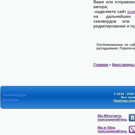
Вами или отправле
автора;
-наделяете сайт
sca
на дальнейшее 
сканвордов или 
редактирование и п
Опубликованные на сай
разгадывания. Перепечат
Главная
»
Кроссворды
сканворды
© 2010 - 2026
Все пра
решать
Политика кон
Мы ВКонтакте,
присоединяйтесь
Мы в Viber,
присоединяйтесь