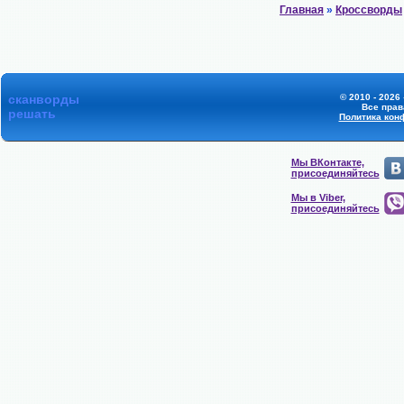
Главная
»
Кроссворды
сканворды
© 2010 - 2026
Все прав
решать
Политика кон
Мы ВКонтакте,
присоединяйтесь
Мы в Viber,
присоединяйтесь