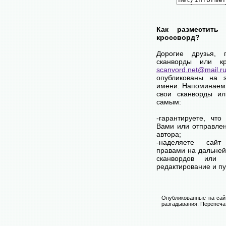
Как разместить
кроссворд?
Дорогие друзья, 
сканворды или кр
scanvord.net@mail.r
опубликованы на 
имени. Напоминаем
свои сканворды и
самым:
-гарантируете, чт
Вами или отправле
автора;
-наделяете са
правами на дальней
сканвордов или к
редактирование и п
Опубликованные на сай
разгадывания. Перепечат