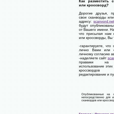
Как разместить 
или кроссворд?
Дорогие друзья, п
свои сканворды или
адресу:
scanvord.ne
будут опубликованы
от Вашего имени. Н
что присылая нам 
или кроссворды, Вы
-гарантируете, что
лично Вами или 
личному согласию а
-наделяете сайт
sca
правами на 
использование этих
кроссвордов
редактирование и п
Опубликованные на 
непосредственно для и
сканвордов или кроссвор