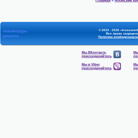
Главная
»
Японские к
сканворды
© 2010 - 2026 «krossword
Все права защищен
решать
Политика конфиденциал
Мы ВКонтакте,
Мы
присоединяйтесь
пр
Мы в Viber,
Мы
присоединяйтесь
пр