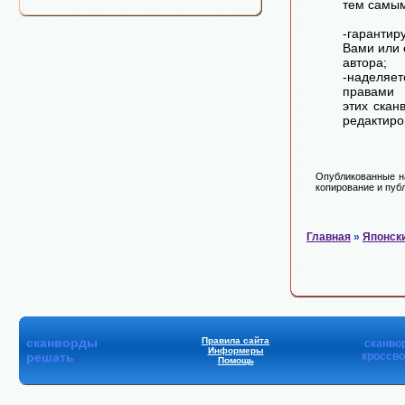
тем самы
-гарантир
Вами или 
автора;
-наделя
правами 
этих скан
редактиро
Опубликованные на
копирование и публ
Главная
»
Японск
сканворды
Правила сайта
сканво
Информеры
решать
кроссв
Помощь