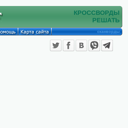
КРОССВОРДЫ
РЕШАТЬ
сканворды