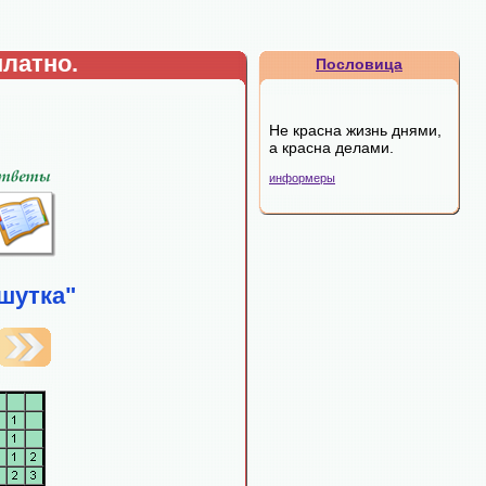
латно.
Пословица
Не красна жизнь днями,
а красна делами.
информеры
шутка"