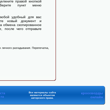
елкните правой кнопкой
ерите пункт меню
любой удобный для вас
айте новый документ и
ра обмена скопированное
, после чего отправьте
 личного разгадывания. Перепечатка,
Все материалы сайта
кроссворды
ста
являются объектом
ста
онлайн
авторского права.