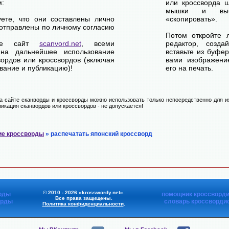
м:
или кроссворда щ
мышки и выб
уете, что они составлены лично
«скопировать».
отправлены по личному согласию
Потом откройте 
ете сайт
scanvord.net
, всеми
редактор, созд
на дальнейшее использование
вставьте из буфе
вордов или кроссвордов (включая
вами изображение
вание и публикацию)!
его на печать.
 сайте сканворды и кроссворды можно использовать только непосредственно для их
икация сканвордов или кроссвордов - не допускается!
ие кроссворды
» распечатать японский кроссворд
© 2010 - 2026 «krosswordy.net».
рды
помощник кроссворди
Все права защищены.
орды
словарь кроссворди
Политика конфиденциальности
.