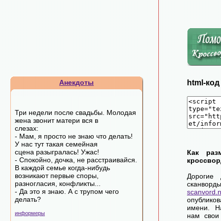
Анекдоты
html-ко
Три недели после свадьбы. Молодая
жена звонит матери вся в
слезах:
- Мам, я просто не знаю что делать!
У нас тут такая семейная
сцена разыгралась! Ужас!
Как раз
- Спокойно, дочка, не расстраивайся.
кроссвор
В каждой семье когда-нибудь
возникают первые споры,
Дорогие 
разногласия, конфликты...
сканворд
- Да это я знаю. А с трупом чего
scanvord.
делать?
опублико
имени. Н
информеры
нам свои