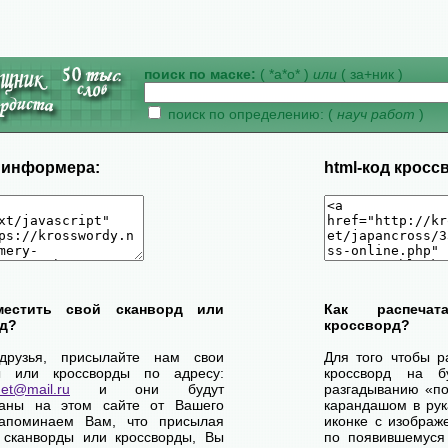
поиск по маске:
( *а*о* )
или
( за+ник )
поиск по определению: (
науч работ
)
д информера:
html-код кросс
местить свой сканворд или
Как распеча
д?
кроссворд?
друзья, присылайте нам свои
Для того чтобы р
ы или кроссворды по адресу:
кроссворд на б
net@mail.ru
и они будут
разгадыванию «по-
ваны на этом сайте от Вашего
карандашом в рук
апоминаем Вам, что присылая
иконке с изображ
 сканворды или кроссворды, Вы
по появившемуся