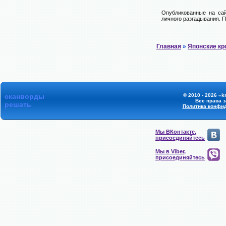
Опубликованные на сай
личного разгадывания. П
Главная
»
Японские к
сканворды
© 2010 - 2026 «k
Все права 
решать
Политика конфи
Мы ВКонтакте,
присоединяйтесь
Мы в Viber,
присоединяйтесь