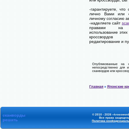
или кроссворды, Вы
-гарантируете, что
лично Вами или 
личному согласию а
-наделяете сайт
sca
правами на 
использование этих
кроссвордов
редактирование и п
Опубликованные на 
непосредственно для и
сканвордов или кроссвор
Главная
»
Японские к
сканворды
© 2010 - 2026 «krossword
Все права защищен
решать
Политика конфиденциал