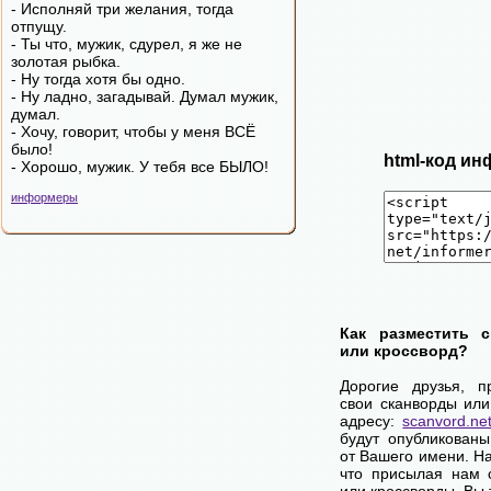
- Исполняй три желания, тогда
отпущу.
- Ты что, мужик, сдурел, я же не
золотая рыбка.
- Ну тогда хотя бы одно.
- Ну ладно, загадывай. Думал мужик,
думал.
- Хочу, говорит, чтобы у меня ВСЁ
было!
html-код ин
- Хорошо, мужик. У тебя все БЫЛО!
информеры
Как разместить 
или кроссворд?
Дорогие друзья, п
свои сканворды или
адресу:
scanvord.ne
будут опубликованы
от Вашего имени. Н
что присылая нам 