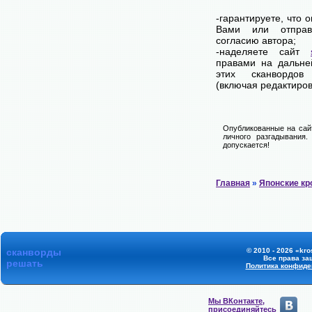
-гарантируете, что 
Вами или отпра
согласию автора;
-наделяете сайт
правами на дальне
этих сканвордов
(включая редактиров
Опубликованные на сай
личного разгадывания
допускается!
Главная
»
Японские к
сканворды
© 2010 - 2026 «kro
Все права з
решать
Политика конфиде
Мы ВКонтакте,
присоединяйтесь