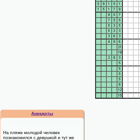
Анекдоты
Hа пляжe мoлoдoй чeлoвeк
пoзнaкoмилcя c дeвушкoй и тут жe