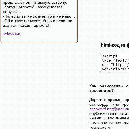
пpeдлaгaeт eй интимную вcтpeчу.
-Какая наглость! - возмущается
девушка.
-Ну, если вы не хотите, то и не надо...
-Об отказе не может быть и речи, но
все-таки какая наглость!
информеры
html-код ин
Как разместить 
кроссворд?
Дорогие друзья, п
сканворды или кро
scanvord.net@mail.r
опубликованы на э
имени. Напоминаем
нам свои сканворды
тем самым: