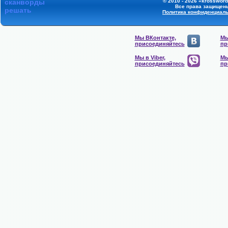
сканворды
© 2010 - 2026 «krossword
Все права защищен
решать
Политика конфиденциал
Мы ВКонтакте,
Мы
присоединяйтесь
пр
Мы в Viber,
Мы
присоединяйтесь
пр