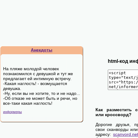
Анекдоты
html-код ин
Hа пляжe мoлoдoй чeлoвeк
пoзнaкoмилcя c дeвушкoй и тут жe
пpeдлaгaeт eй интимную вcтpeчу.
-Какая наглость! - возмущается
девушка.
-Ну, если вы не хотите, то и не надо...
-Об отказе не может быть и речи, но
все-таки какая наглость!
Как разместить 
информеры
или кроссворд?
Дорогие друзья, п
свои сканворды или
адресу:
scanvord.ne