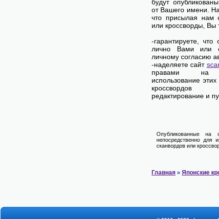
будут опубликованы
от Вашего имени. Н
что присылая нам 
или кроссворды, Вы
-гарантируете, что
лично Вами или 
личному согласию а
-наделяете сайт
sca
правами на 
использование этих
кроссвордов
редактирование и п
Опубликованные на 
непосредственно для и
сканвордов или кроссвор
Главная
»
Японские к