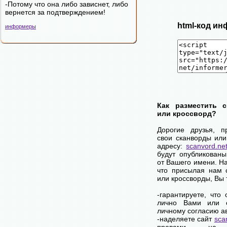
-Потому что она либо зависнет, либо
вернется за подтверждением!
html-код ин
информеры
Как разместить 
или кроссворд?
Дорогие друзья, п
свои сканворды или
адресу:
scanvord.ne
будут опубликованы
от Вашего имени. Н
что присылая нам 
или кроссворды, Вы
-гарантируете, что
лично Вами или 
личному согласию а
-наделяете сайт
sca