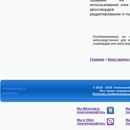
правами на 
использование этих
кроссвордов
редактирование и п
Опубликованные на 
непосредственно для и
сканвордов или кроссвор
Главная
»
Кроссворды
сканворды
© 2010 - 2026 «krossword
Все права защищен
решать
Политика конфиденциал
Мы ВКонтакте,
Мы
присоединяйтесь
пр
Мы в Viber,
Мы
присоединяйтесь
пр